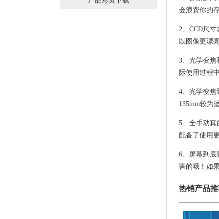
产品彩页下载
会浪费你的
2、CCD尺
以图像更漂亮
3、光学变
际使用过程
4、光学变焦
135mm较
5、全手动
配备了使用
6、屏幕到
害的哦！如果
热销产品推