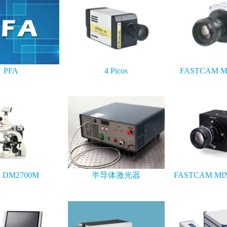
PFA
4 Picos
FASTCAM Mi
ca DM2700M
半导体激光器
FASTCAM MIN