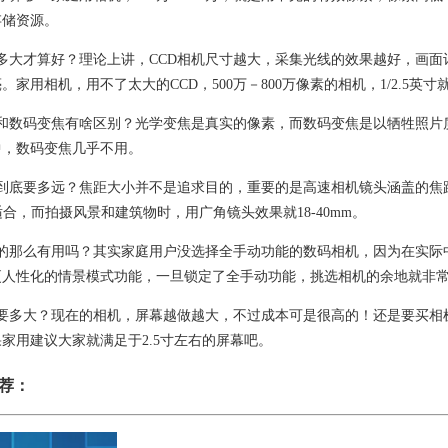
存储资源。
寸多大才算好？理论上讲，CCD相机尺寸越大，采集光线的效果越好，画
。家用相机，用不了太大的CCD，500万－800万像素的相机，1/2.5英寸
焦和数码变焦有啥区别？光学变焦是真实的像素，而数码变焦是以牺牲照片
中，数码变焦几乎不用。
到底要多远？焦距大小并不是追求目的，重要的是高速相机镜头涵盖的焦距
为适合，而拍摄风景和建筑物时，用广角镜头效果就18-40mm。
真的那么有用吗？其实家庭用户没选择全手动功能的数码相机，因为在实际
更人性化的情景模式功能，一旦锁定了全手动功能，挑选相机的余地就非
底要多大？现在的相机，屏幕越做越大，不过成本可是很高的！还是要买相
家用建议大家就满足于2.5寸左右的屏幕吧。
荐：