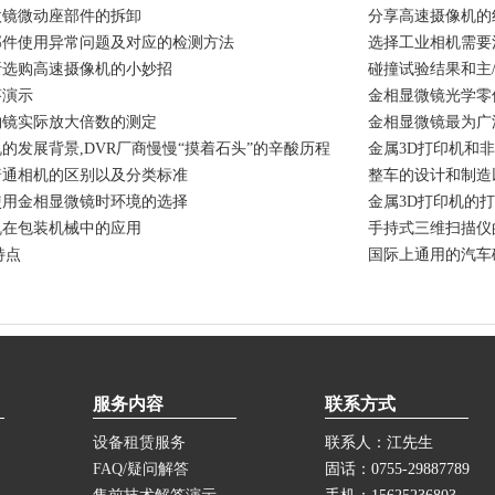
微镜微动座部件的拆卸
分享高速摄像机的
部件使用异常问题及对应的检测方法
选择工业相机需要
析选购高速摄像机的小妙招
碰撞试验结果和主
答演示
素
金相显微镜光学零
物镜实际放大倍数的测定
金相显微镜最为广
的发展背景,DVR厂商慢慢“摸着石头”的辛酸历程
金属3D打印机和
普通相机的区别以及分类标准
整车的设计和制造
使用金相显微镜时环境的选择
金属3D打印机的
机在包装机械中的应用
手持式三维扫描仪
特点
国际上通用的汽车
服务内容
联系方式
设备租赁服务
联系人：江先生
FAQ/疑问解答
固话：0755-29887789