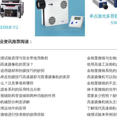
单点激光多普勒
S3
EEDER V2
CoolLED光源
业资讯推荐阅读：
碰撞试验原理与安全带使用教程
金相显微镜与生物
制高速摄像机的景深？
使用高速工业相机
影选用题材和拍摄技巧的妙招
金相显微镜系统的
码单反拍摄技巧高速摄影与普通摄像机的差异
高速摄像机可以拍
什么？注意事项有哪些
金相显微镜的不足
光源各系列的应用特点分析
徕卡显微镜的光学
夜视辅助和变道辅助两种功能的作用
需要多少照明？能
的机械部分构造讲解
高速摄像机镜头主
三维运动中的应用
了解现代高速相机
显微镜进行快准狠的故障排除
碰撞试验来举例说